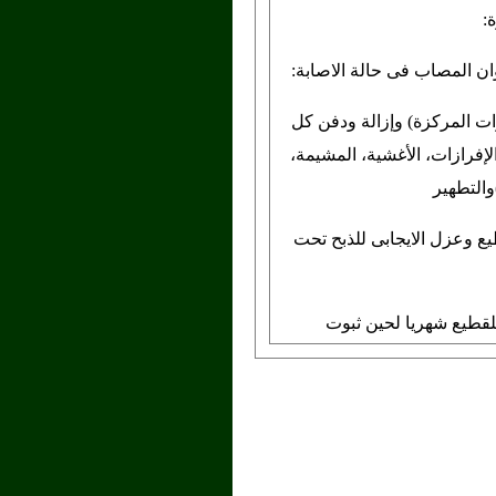
:
المصاب فى حالة الاصابة:
ات المركزة) وإزالة ودفن كل
إفرازات، الأغشية، المشيمة،
)والتطهير
 وعزل الايجابى للذبح تحت
قطيع شهريا لحين ثبوت
اث مرات متتالية
دخل للمزرعة ويوضع بالعزل
ما