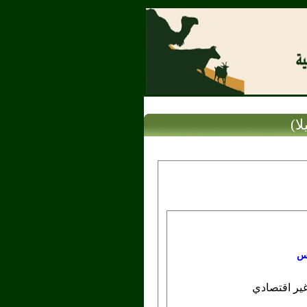
ا)
وس
 غير اقتصادي