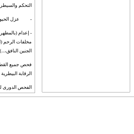
التحكم والسيطرة
- عزل الحيوان 
- إعدام (بالمطهر
مخلفات الرحم (ال
الجنين النافق،...
فحص جميع القطيع
الرقابة البيطرية
الفحص الدورى لل
سلبية القطيع لثل
--اجراءات وقائية:
فحص اى حيوان ي
لاعادة الفحص بعد 30 يو